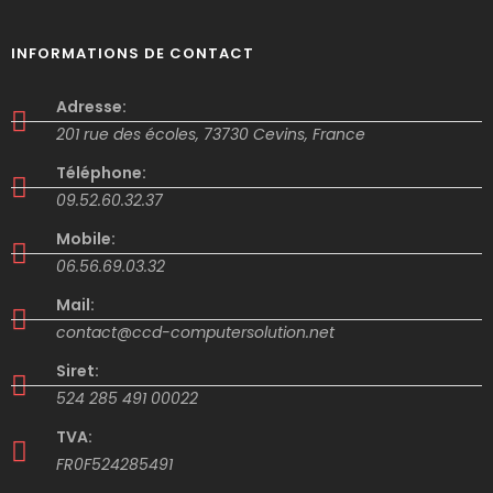
INFORMATIONS DE CONTACT
Adresse:
201 rue des écoles, 73730 Cevins, France
Téléphone:
09.52.60.32.37
Mobile:
06.56.69.03.32
Mail:
contact@ccd-computersolution.net
Siret:
524 285 491 00022
TVA:
FR0F524285491