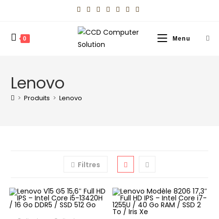
0
Menu
Lenovo
>
Produits
>
Lenovo
Filtres
CHOIX DES OPTIONS