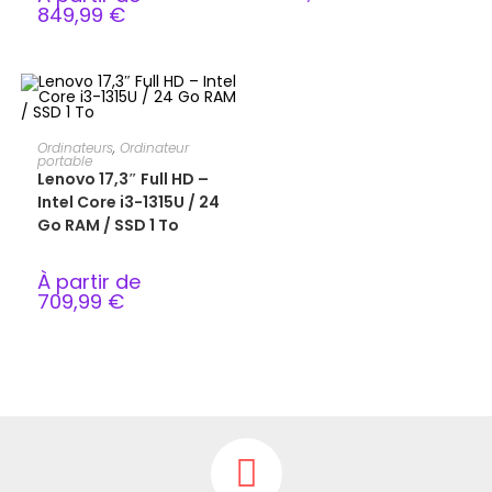
849,99
€
CHOIX DES OPTIONS
Ordinateurs
,
Ordinateur
portable
Lenovo 17,3″ Full HD –
Intel Core i3-1315U / 24
Go RAM / SSD 1 To
À partir de
709,99
€