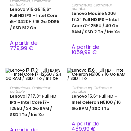
Ordinateurs
,
Ordinateur
CHOIX DES OPTIONS
portable
Ordinateurs
,
Ordinateur
portable
Lenovo V15 G5 15,6″
Lenovo Modèle 8206
Full HD IPS – Intel Core
17,3″ Full HD IPS – Intel
i5-13420H / 16 Go DDR5
Core i7-1255U / 40 Go
/ SSD 512 Go
RAM / SSD 2 To / Iris Xe
À partir de
À partir de
779,99
€
1059,99
€
CHOIX DES OPTIONS
CHOIX DES OPTIONS
Ordinateurs
,
Ordinateur
Ordinateurs
,
Ordinateur
portable
portable
Lenovo i7 17,3″ Full HD
Lenovo 15,6″ Full HD –
IPS – Intel Core i7-
Intel Celeron N5100 / 16
1255U / 24 Go RAM /
Go RAM / SSD 1 To
SSD 1 To / Iris Xe
À partir de
459,99
€
À partir de