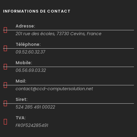
INFORMATIONS DE CONTACT
Adresse:
201 rue des écoles, 73730 Cevins, France
Téléphone:
09.52.60.32.37
Mobile:
06.56.69.03.32
Mail:
contact@ccd-computersolution.net
Siret:
524 285 491 00022
TVA:
FR0F524285491